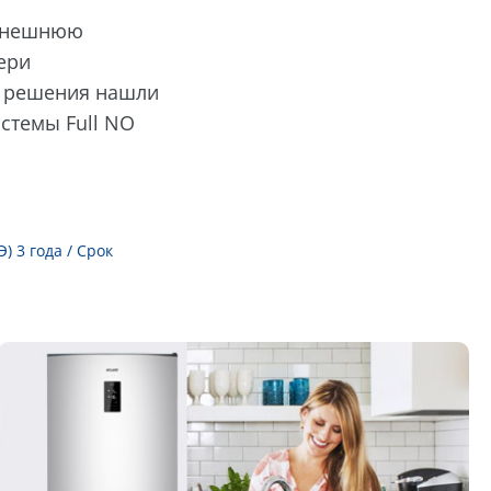
 внешнюю
ери
е решения нашли
истемы Full NO
 3 года / Срок