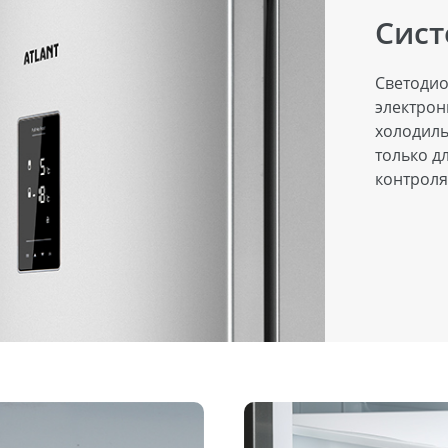
Сист
Светодио
электрон
холодиль
только д
контроля