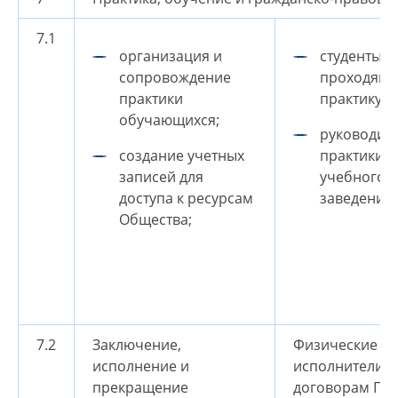
7.1
организация и
студенты,
сопровождение
проходящ
практики
практику;
обучающихся;
руководит
создание учетных
практики о
записей для
учебного
доступа к ресурсам
заведения
Общества;
7.2
Заключение,
Физические л
исполнение и
исполнители п
прекращение
договорам ГП