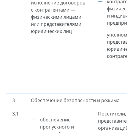
контраген
исполнение договоров
физически
с контрагентами —
и индивид
физическими лицами
предприни
или представителями
юридических лиц
уполномо
представи
юридическ
контрагент
3
Обеспечение безопасности и режима
3.1
Посетители, в
обеспечение
представителе
пропускного и
организаций