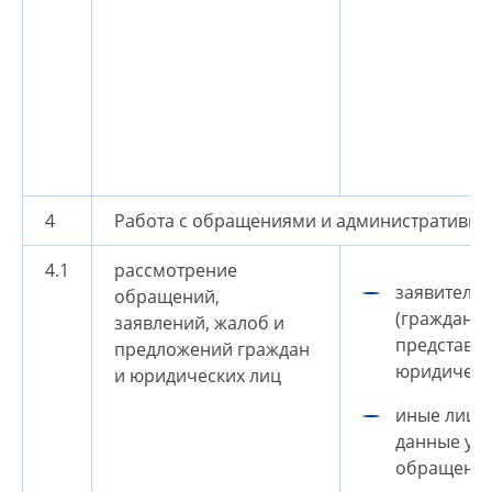
4
Работа с обращениями и административн
4.1
рассмотрение
заявители
обращений,
(граждане,
заявлений, жалоб и
представи
предложений граждан
юридически
и юридических лиц
иные лица,
данные ука
обращени