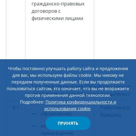
гражданско-правовых
договоров с
физическими лицами
Чтобы постоянно улучшать работу сайта и предложения
для вас, мы используем файлы cookie. Мы никому не
передаем полученные данные. Если вы продолжаете
8
Трудовые отношения
(Обработка регулиру
пользоваться сайтом, это означает, что вы не возражаете
соответствии с трудовым законодательство
против применения данной технологии.
Подробнее:
Политика конфиденциальности и
8.1
Работники (вк
использования cookie
.
оформление;
бывших)
ПРИНЯТЬ
изменение и
прекращение