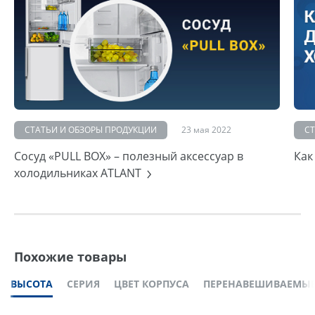
СТАТЬИ И ОБЗОРЫ ПРОДУКЦИИ
23 мая 2022
С
Сосуд «PULL BOX» – полезный аксессуар в
Как
холодильниках ATLANT
Похожие товары
ВЫСОТА
СЕРИЯ
ЦВЕТ КОРПУСА
ПЕРЕНАВЕШИВАЕМЫЕ