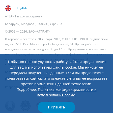
In English
ATLANT в других странах
Беларусь
,
Молдова
,
Россия
,
Украина
© 2002 — 2026, ЗАО «АТЛАНТ»
В торговом реестре с 20 января 2015, УНП 100010198. Юридический
адрес: 220035, г. Минск, пр-т Победителей, 61. Время работы: с
понедельника по пятницу с 8:30 до 17:00. Продолжая использовать
наш сайт, вы даёте согласие на обработку файлов Cookies и других
пользовательских данных, в соответствии с
Политикой
Чтобы постоянно улучшать работу сайта и предложения
конфиденциальности
.
для вас, мы используем файлы cookie. Мы никому не
Карта сайта
передаем полученные данные. Если вы продолжаете
пользоваться сайтом, это означает, что вы не возражаете
Правовая информация
против применения данной технологии.
Разработка сайта
— Новый Сайт
Подробнее:
Политика конфиденциальности и
использования cookie
.
ПРИНЯТЬ