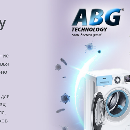
y
ение
овья
ьно
 для
ах;
ля,
ков