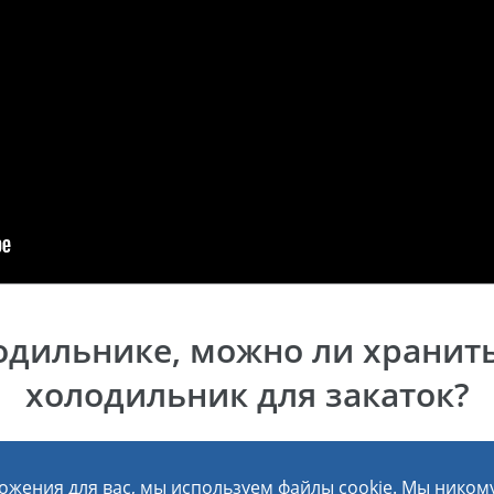
06 января 2026
Обзор стиральной машины c инверторным
двигателем ATLANT ХМ-4621-109-ND
одильнике, можно ли хранит
холодильник для закаток?
ожения для вас, мы используем файлы cookie. Мы ником