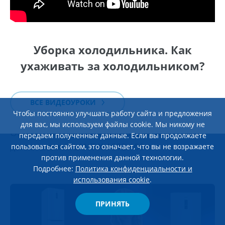
Уборка холодильника. Как
ухаживать за холодильником?
ВСЕ ВИДЕОУРОКИ
Чтобы постоянно улучшать работу сайта и предложения
23 января 2026
для вас, мы используем файлы cookie. Мы никому не
Обзор стиральной машины c инверторным
передаем полученные данные. Если вы продолжаете
двигателем ATLANT Х-1602-100
пользоваться сайтом, это означает, что вы не возражаете
против применения данной технологии.
Подробнее:
Политика конфиденциальности и
использования cookie
.
ПРИНЯТЬ