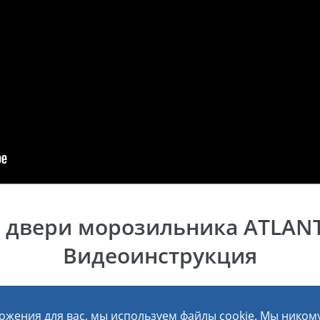
06 января 2026
Обзор стиральной машины c инверторным
двигателем ATLANT ХМ-4621-109-ND
 двери морозильника ATLANT
Видеоинструкция
ожения для вас, мы используем файлы cookie. Мы ником