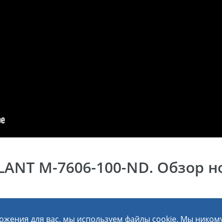
06 января 2026
Обзор стиральной машины c инверторным
двигателем ATLANT ХМ-4621-109-ND
ANT М-7606-100-ND. Обзор но
ожения для вас, мы используем файлы cookie. Мы ником