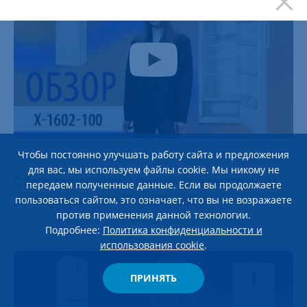
Чтобы постоянно улучшать работу сайта и предложения
23 января 2026
для вас, мы используем файлы cookie. Мы никому не
Обзор стиральной машины c инверторным
передаем полученные данные. Если вы продолжаете
двигателем ATLANT Х-1602-100
пользоваться сайтом, это означает, что вы не возражаете
против применения данной технологии.
Подробнее:
Политика конфиденциальности и
использования cookie
.
ПРИНЯТЬ