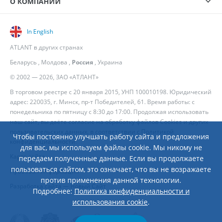
О КОМПАНИИ
In English
ATLANT в других странах
Беларусь
,
Молдова
,
Россия
,
Украина
© 2002 — 2026, ЗАО «АТЛАНТ»
В торговом реестре с 20 января 2015, УНП 100010198. Юридический
адрес: 220035, г. Минск, пр-т Победителей, 61. Время работы: с
понедельника по пятницу с 8:30 до 17:00. Продолжая использовать
наш сайт, вы даёте согласие на обработку файлов Cookies и других
пользовательских данных, в соответствии с
Политикой
Чтобы постоянно улучшать работу сайта и предложения
конфиденциальности
.
для вас, мы используем файлы cookie. Мы никому не
Карта сайта
передаем полученные данные. Если вы продолжаете
пользоваться сайтом, это означает, что вы не возражаете
Правовая информация
против применения данной технологии.
Разработка сайта
— Новый Сайт
Подробнее:
Политика конфиденциальности и
использования cookie
.