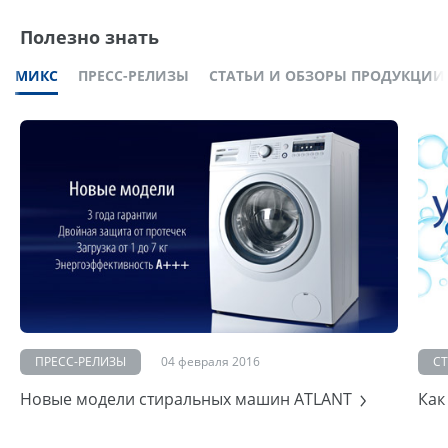
Полезно знать
МИКС
ПРЕСС-РЕЛИЗЫ
СТАТЬИ И ОБЗОРЫ ПРОДУКЦИИ
ПРЕСС-РЕЛИЗЫ
04 февраля 2016
С
Новые модели стиральных машин ATLANT
Как