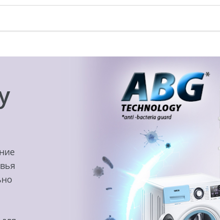
y
ение
овья
ьно