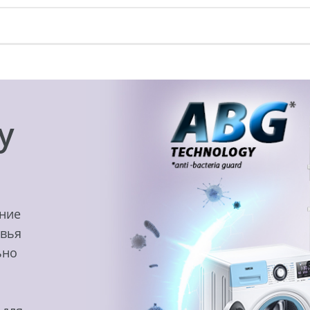
y
ение
овья
ьно