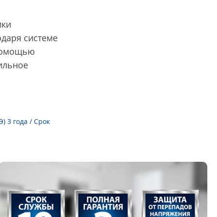
ики
одаря системе
 помощью
дильное
 3 года / Срок