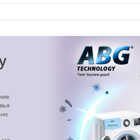
y
ение
овья
ьно