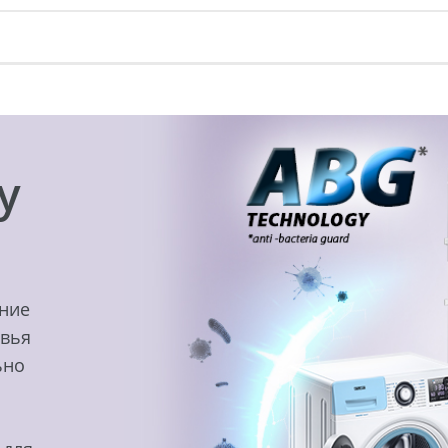
y
ение
овья
ьно