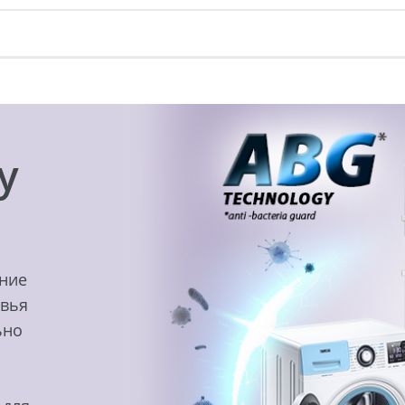
y
ение
овья
ьно