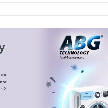
y
ение
овья
ьно