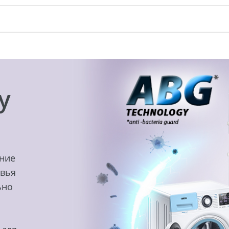
y
ение
овья
ьно