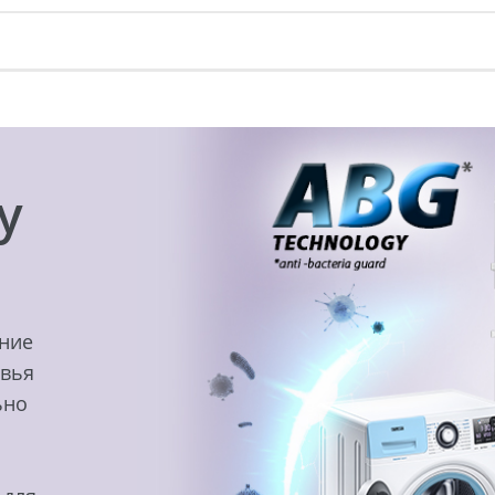
y
ение
овья
ьно