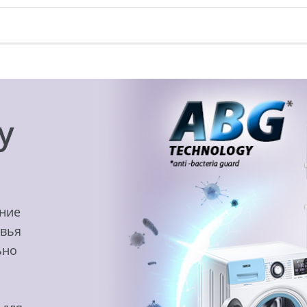
y
ение
овья
ьно