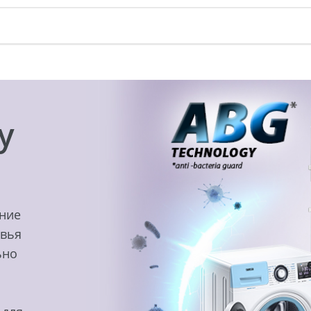
y
ение
овья
ьно