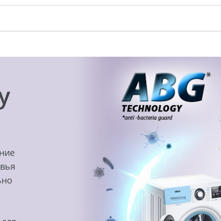
y
ение
овья
ьно