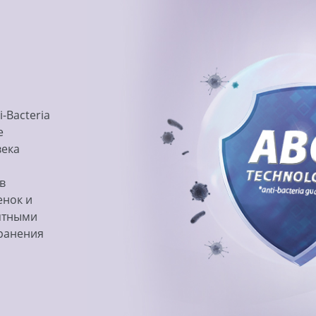
-Bacteria
е
века
в
енок и
иятными
хранения