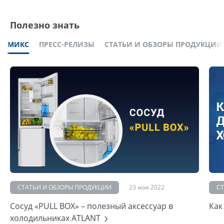
Полезно знать
МИКС
ПРЕСС-РЕЛИЗЫ
СТАТЬИ И ОБЗОРЫ ПРОДУКЦИИ
СТАТЬИ И ОБЗОРЫ ПРОДУКЦИИ
23 мая 2022
С
Сосуд «PULL BOX» – полезный аксессуар в
Как
холодильниках ATLANT