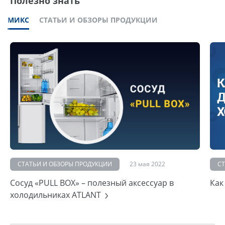
Полезно знать
МИКС
СТАТЬИ И ОБЗОРЫ ПРОДУКЦИИ
СТАТЬИ И ОБЗОРЫ ПРОДУКЦИИ
23 мая 2022
С
Сосуд «PULL BOX» – полезный аксессуар в
Как
холодильниках ATLANT