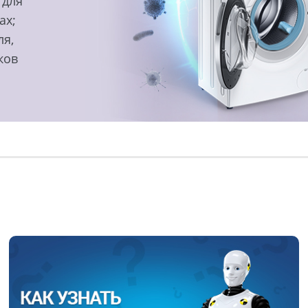
 для
ах;
ля,
ков