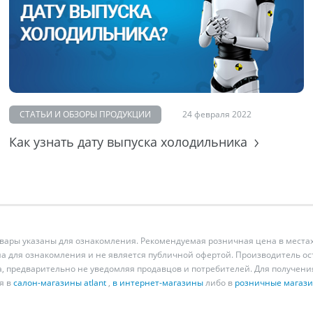
СТАТЬИ И ОБЗОРЫ ПРОДУКЦИИ
24 февраля 2022
Как узнать дату выпуска холодильника
ары указаны для ознакомления. Рекомендуемая розничная цена в местах
а для ознакомления и не является публичной офертой. Производитель о
а, предварительно не уведомляя продавцов и потребителей. Для получен
я в
салон-магазины atlant
,
в интернет-магазины
либо в
розничные магаз