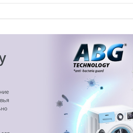
y
ение
овья
ьно