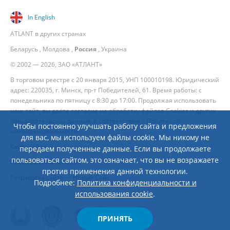
In English
ATLANT в других странах
Беларусь
,
Молдова
,
Россия
,
Украина
© 2002 — 2026, ЗАО «АТЛАНТ»
В торговом реестре с 20 января 2015, УНП 100010198. Юридический
адрес: 220035, г. Минск, пр-т Победителей, 61. Время работы: с
понедельника по пятницу с 8:30 до 17:00. Продолжая использовать
наш сайт, вы даёте согласие на обработку файлов Cookies и других
пользовательских данных, в соответствии с
Политикой
Чтобы постоянно улучшать работу сайта и предложения
конфиденциальности
.
для вас, мы используем файлы cookie. Мы никому не
Карта сайта
передаем полученные данные. Если вы продолжаете
пользоваться сайтом, это означает, что вы не возражаете
Правовая информация
против применения данной технологии.
Разработка сайта
— Новый Сайт
Подробнее:
Политика конфиденциальности и
использования cookie
.
ПРИНЯТЬ