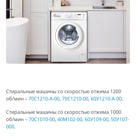
Стиральные машины со скоростью отжима 1200
об/мин –
70С1210-А-00
,
70С1210-00
,
60У1210-А-00
.
Стиральные машины со скоростью отжима 1000
об/мин –
70С1010-00
,
40М102-00
,
60У109-00
,
50У107-
000
.